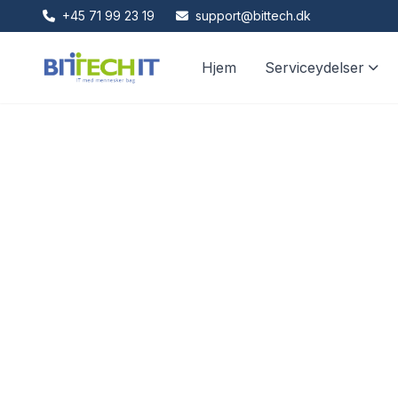
+45 71 99 23 19
support@bittech.dk
Hjem
Serviceydelser