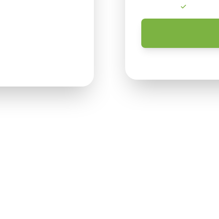
Ingen bin
t os
Vi behandler