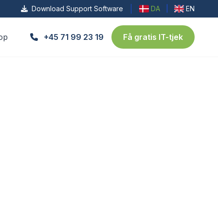
Download Support Software
DA
|
EN
op
+45 71 99 23 19
Få gratis IT-tjek