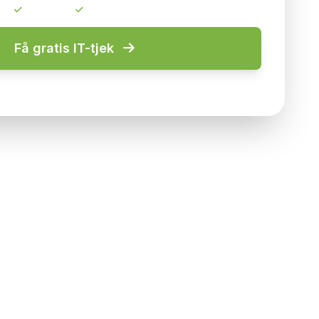
ding
100% gratis
Svar inden 24t på hverdage
Få gratis IT-tjek
 dine data fortroligt. Læs vores
privatlivspolitik
.