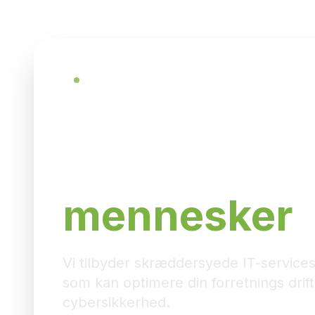
Certificeret Microsoft Solutions Partner
Professionel
support me
mennesker
Vi tilbyder skræddersyede IT-service
som kan optimere din forretnings drift
cybersikkerhed.