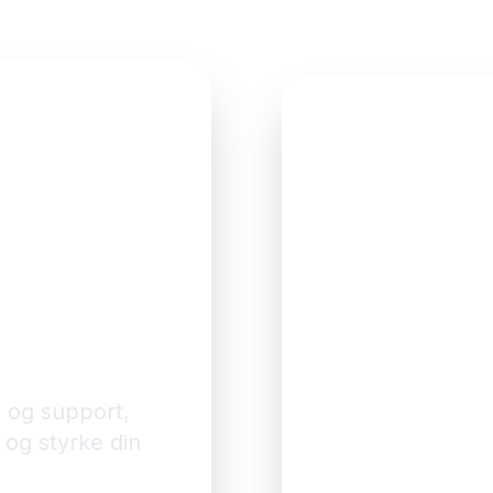
Få et uforplig
Udfyld formularen, så
 IT
d
bag
s og support,
 og styrke din