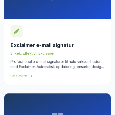
Exclaimer e-mail signatur
Enkelt, Effektivt, Exclaimer
Professionelle e-mail signaturer til hele virksomheden
med Exclaimer. Automatisk opdatering, ensartet design
og compliance-sikkerhed. Styrk jeres brand i hver e-
Læs mere
mail.