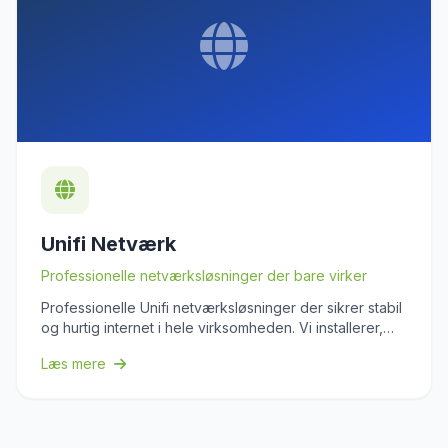
Unifi Netværk
Professionelle netværksløsninger der bare virker
Professionelle Unifi netværksløsninger der sikrer stabil
og hurtig internet i hele virksomheden. Vi installerer,
konfigurerer og vedligeholder dit netværk, så du kan
Læs mere
fokusere på din forretning med tryghed om konstant
oppetid.