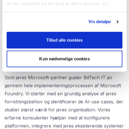
de har indsamlet fra din brug af deres tjenester. Du
Sømløs
Indbygget integration med Visual
samtykker til vores cookies, hvis du fortsætter med at
Microsoft-
Studio Code, GitHub Copilot og
anvende vores hjemmeside.
integration:
Microsoft 365
Vis detaljer
Du kan finde vores Privatlivspolitik her:
Enterprise-
Tillid fra 80% af Fortune 500-
https://www.bittech.dk/privatlivspolitik
klar
virksomheder og mere end 80.000
Tillad alle cookies
løsning:
organisationer globalt
Kun nødvendige cookies
Sådan hjælper BitTech IT dig
Som jeres Microsoft-partner guider BitTech IT jer
gennem hele implementeringsprocessen af Microsoft
Foundry. Vi starter med en grundig analyse af jeres
forretningsbehov og identificerer de AI-use cases, der
skaber størst værdi for jeres organisation. Vores
erfarne konsulenter hjælper med at konfigurere
platformen, integrere med jeres eksisterende systemer