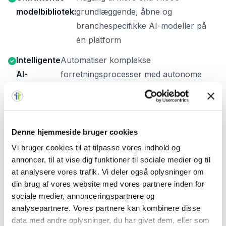
modelbibliotek:
grundlæggende, åbne og
branchespecifikke AI-modeller på
én platform
Intelligente
Automatiser komplekse
AI-
forretningsprocesser med autonome
agenter:
agenter, der handler på vegne af jeres
organisation
Sikker
Foundry IQ forankrer AI-løsninger
Denne hjemmeside bruger cookies
dataintegration:
sikkert i jeres egne data med
Vi bruger cookies til at tilpasse vores indhold og
Microsoft Defender og Entra ID
annoncer, til at vise dig funktioner til sociale medier og til
integration
at analysere vores trafik. Vi deler også oplysninger om
din brug af vores website med vores partnere inden for
Samlet styring
Observabilitet og kontrol på tværs af
sociale medier, annonceringspartnere og
og
hele organisationen fra én central
analysepartnere. Vores partnere kan kombinere disse
overvågning:
portal
data med andre oplysninger, du har givet dem, eller som