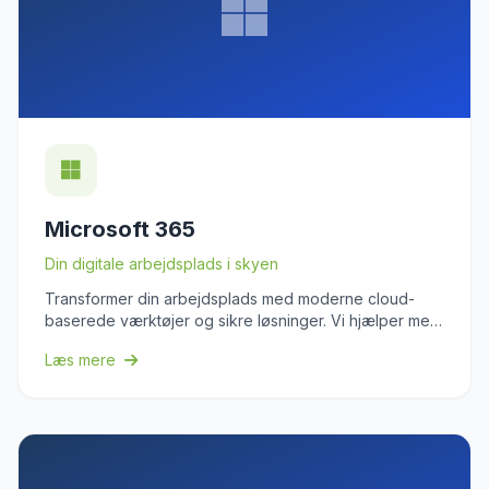
Microsoft 365
Din digitale arbejdsplads i skyen
Transformer din arbejdsplads med moderne cloud-
baserede værktøjer og sikre løsninger. Vi hjælper med
Microsoft 365, Teams og digitale arbejdsprocesser der
Læs mere
øger produktivitet og samarbejde.